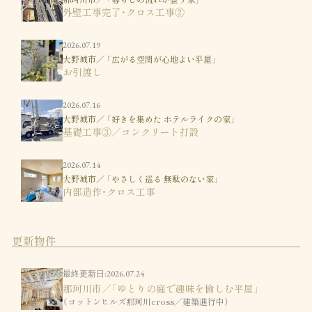
外壁工事完了・クロス工事②
2026.07.19
大野城市／ 「広がる空間が心地よい平屋」
お引渡し
2026.07.16
大野城市／ 「好きを集めた ホテルライクの家」
基礎工事③／コンクリート打設
2026.07.14
大野城市／ 「やさしく巡る 無駄のない家」
内部造作・クロス工事
更新物件
最終更新日:2026.07.24
那珂川市／「ゆとりの庭で趣味を愉しむ平屋」
（コットンヒルズ那珂川cross／建築進行中）