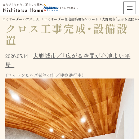
セミオーダーハウスTOP
セミオーダー住宅建築現場レポート
大野城市「広がる空間が
クロス工事完成・設備設
置
大野城市／「広がる空間が心地よい平
2026.05.14
屋」
（コットンヒルズ御笠の杜／建築進行中）