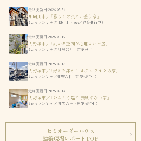
最終更新日:2026.07.24
那珂川市／「暮らしの流れが整う家」
（コットンヒルズ那珂川cross／建築進行中）
最終更新日:2026.07.19
大野城市／「広がる空間が心地よい平屋」
（コットンヒルズ 御笠の杜／建築完了）
最終更新日:2026.07.16
大野城市／「好きを集めた ホテルライクの家」
（コットンヒルズ御笠の杜／建築進行中）
最終更新日:2026.07.14
大野城市／「やさしく巡る 無駄のない家」
（コットンヒルズ 御笠の杜／建築進行中）
セミオーダーハウス
建築現場レポートTOP