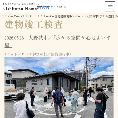
セミオーダーハウスTOP
セミオーダー住宅建築現場レポート
大野城市「広がる空間が
建物竣工検査
大野城市／「広がる空間が心地よい平
2026.05.28
屋」
（コットンヒルズ御笠の杜／建築進行中）