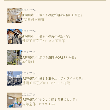
2026.07.24
那珂川市／ 「ゆとりの庭で趣味を愉しむ平屋」
JIO断熱材検査
2026.07.24
那珂川市／ 「暮らしの流れが整う家」
外壁工事完了・クロス工事②
2026.07.19
大野城市／ 「広がる空間が心地よい平屋」
お引渡し
2026.07.16
大野城市／ 「好きを集めた ホテルライクの家」
基礎工事③／コンクリート打設
2026.07.14
大野城市／ 「やさしく巡る 無駄のない家」
内部造作・クロス工事