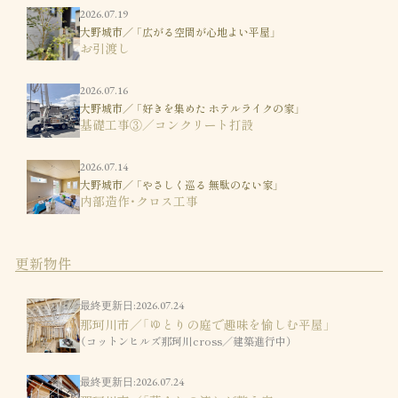
2026.07.19
大野城市／ 「広がる空間が心地よい平屋」
お引渡し
2026.07.16
大野城市／ 「好きを集めた ホテルライクの家」
基礎工事③／コンクリート打設
2026.07.14
大野城市／ 「やさしく巡る 無駄のない家」
内部造作・クロス工事
更新物件
最終更新日:2026.07.24
那珂川市／「ゆとりの庭で趣味を愉しむ平屋」
（コットンヒルズ那珂川cross／建築進行中）
最終更新日:2026.07.24