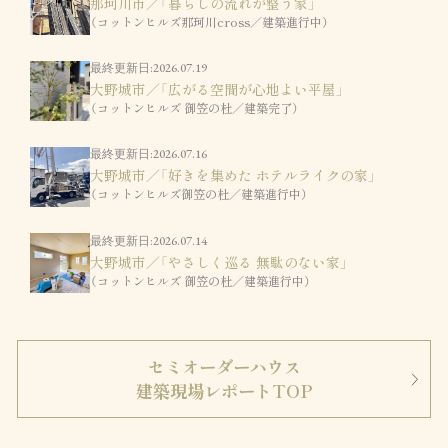
那珂川市／「暮らしの流れが整う家」
（コットンヒルズ那珂川cross／建築進行中）
最終更新日:2026.07.19
大野城市／「広がる空間が心地よい平屋」
（コットンヒルズ 御笠の杜／建築完了）
最終更新日:2026.07.16
大野城市／「好きを集めた ホテルライクの家」
（コットンヒルズ御笠の杜／建築進行中）
最終更新日:2026.07.14
大野城市／「やさしく巡る 無駄のない家」
（コットンヒルズ 御笠の杜／建築進行中）
セミオーダーハウス
建築現場レポートTOP