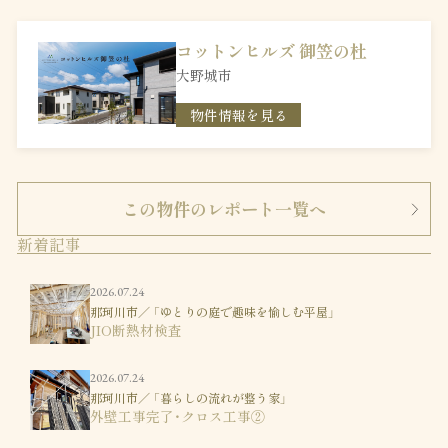
コットンヒルズ 御笠の杜
大野城市
物件情報を見る
この物件のレポート一覧へ
新着記事
2026.07.24
那珂川市／ 「ゆとりの庭で趣味を愉しむ平屋」
JIO断熱材検査
2026.07.24
那珂川市／ 「暮らしの流れが整う家」
外壁工事完了・クロス工事②