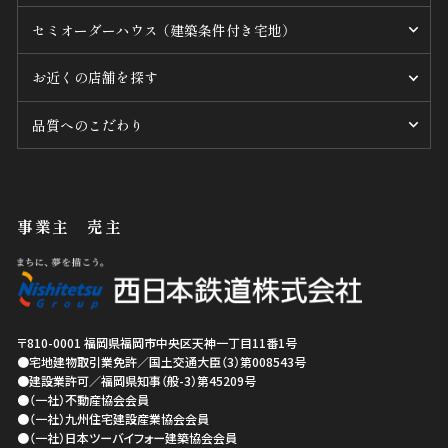
セミオーダーハウス （建築条件付き宅地）
お近くの店舗を探す
品質へのこだわり
事業主 売主
〒810-0001
福岡県
福岡市中央区
天神一丁目11番1号
●宅地建物取引業免許／国土交通大臣（3）第008543号
●建設業許可／福岡県知事（般-3）第45209号
●（一社）不動産協会会員
●（一社）九州住宅建設産業協会会員
●（一社）日本ツーバイフォー建築協会会員