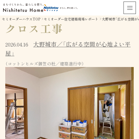
セミオーダーハウスTOP
セミオーダー住宅建築現場レポート
大野城市「広がる空間が
クロス工事
大野城市／「広がる空間が心地よい平
2026.04.16
屋」
（コットンヒルズ御笠の杜／建築進行中）