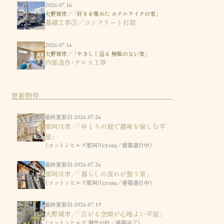
2026.07.16
大野城市／ 「好きを集めた ホテルライクの家」
基礎工事③／コンクリート打設
2026.07.14
大野城市／ 「やさしく巡る 無駄のない家」
内部造作・クロス工事
更新物件
最終更新日:2026.07.24
那珂川市／「ゆとりの庭で趣味を愉しむ平
屋」
（コットンヒルズ那珂川cross／建築進行中）
最終更新日:2026.07.24
那珂川市／「暮らしの流れが整う家」
（コットンヒルズ那珂川cross／建築進行中）
最終更新日:2026.07.19
大野城市／「広がる空間が心地よい平屋」
（コットンヒルズ 御笠の杜／建築完了）