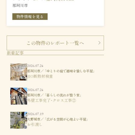
那珂川市
物件情報を見る
この物件のレポート一覧へ
新着記事
2026.07.24
那珂川市／ 「ゆとりの庭で趣味を愉しむ平屋」
JIO断熱材検査
2026.07.24
那珂川市／ 「暮らしの流れが整う家」
外壁工事完了・クロス工事②
2026.07.19
大野城市／ 「広がる空間が心地よい平屋」
お引渡し