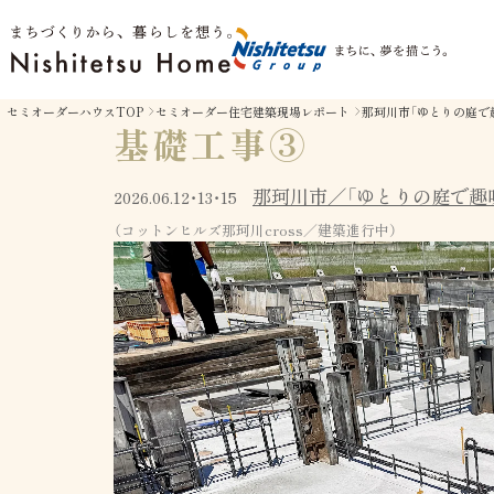
セミオーダーハウスTOP
セミオーダー住宅建築現場レポート
那珂川市「ゆとりの庭で
基礎工事③
那珂川市／「ゆとりの庭で趣
2026.06.12・13・15
（コットンヒルズ那珂川cross／建築進行中）