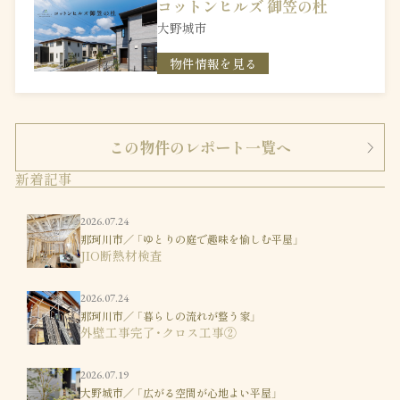
コットンヒルズ 御笠の杜
大野城市
物件情報を見る
この物件のレポート一覧へ
新着記事
2026.07.24
那珂川市／ 「ゆとりの庭で趣味を愉しむ平屋」
JIO断熱材検査
2026.07.24
那珂川市／ 「暮らしの流れが整う家」
外壁工事完了・クロス工事②
2026.07.19
大野城市／ 「広がる空間が心地よい平屋」