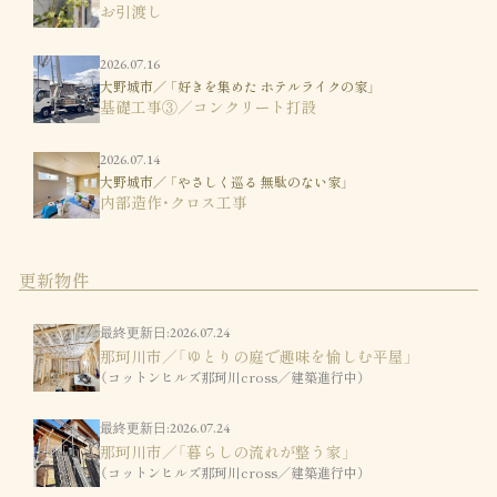
お引渡し
2026.07.16
大野城市／ 「好きを集めた ホテルライクの家」
基礎工事③／コンクリート打設
2026.07.14
大野城市／ 「やさしく巡る 無駄のない家」
内部造作・クロス工事
更新物件
最終更新日:2026.07.24
那珂川市／「ゆとりの庭で趣味を愉しむ平屋」
（コットンヒルズ那珂川cross／建築進行中）
最終更新日:2026.07.24
那珂川市／「暮らしの流れが整う家」
（コットンヒルズ那珂川cross／建築進行中）