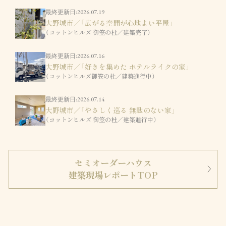
最終更新日:2026.07.19
大野城市／「広がる空間が心地よい平屋」
（コットンヒルズ 御笠の杜／建築完了）
最終更新日:2026.07.16
大野城市／「好きを集めた ホテルライクの家」
（コットンヒルズ御笠の杜／建築進行中）
最終更新日:2026.07.14
大野城市／「やさしく巡る 無駄のない家」
（コットンヒルズ 御笠の杜／建築進行中）
セミオーダーハウス
建築現場レポートTOP