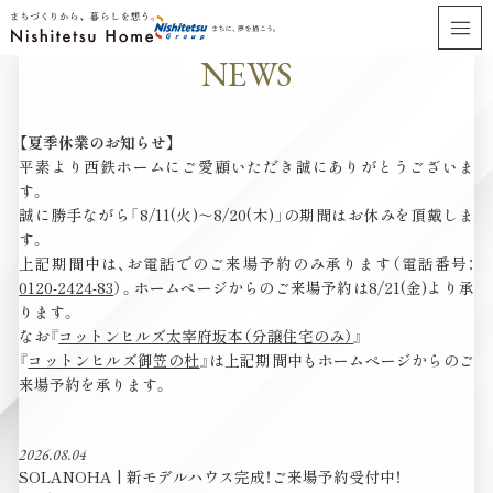
NEWS
このまちで、どんな人生がはじまるのだろう。
この家で、どんな笑顔が輝くのだろう。
【夏季休業のお知らせ】
平素より西鉄ホームにご愛顧いただき誠にありがとうございま
す。
誠に勝手ながら「8/11(火)～8/20(木)」の期間はお休みを頂戴しま
す。
上記期間中は、お電話でのご来場予約のみ承ります（電話番号：
0120-2424-83
）。ホームページからのご来場予約は8/21(金)より承
ります。
なお『
コットンヒルズ太宰府坂本（分譲住宅のみ）
』
『
コットンヒルズ御笠の杜
』は上記期間中もホームページからのご
来場予約を承ります。
2026.08.04
SOLANOHA | 新モデルハウス完成！ご来場予約受付中！