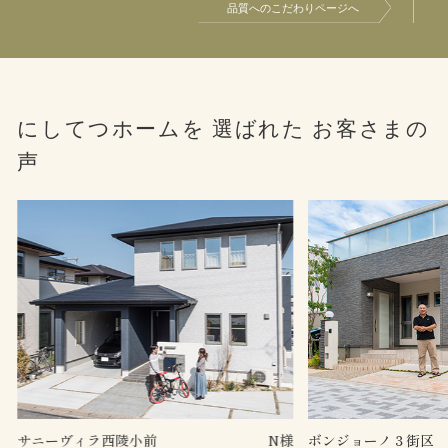
にしてつホームを
選ばれた
お客さまの
声
様
サニーヴィラ西陵小前
N様
ボンジョーノ３街区