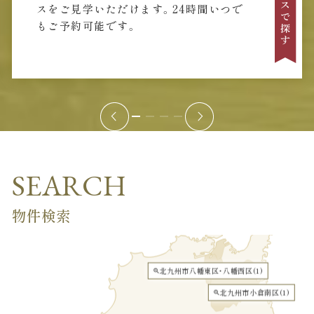
スをご見学いただけます。24時間いつで
もご予約可能です。
SEARCH
物件検索
北九州市八幡東区・八幡西区(
1
)
zoom_in
北九州市小倉南区(
1
)
zoom_in