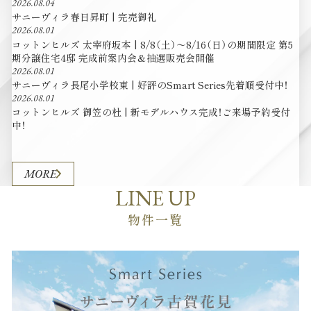
2026.08.04
サニーヴィラ春日昇町 | 完売御礼
image
image
2026.08.01
コットンヒルズ 太宰府坂本 | 8/8（土）〜8/16（日）の期間限定 第5
期分譲住宅4邸 完成前案内会＆抽選販売会開催
2026.08.01
サニーヴィラ長尾小学校東 | 好評のSmart Series先着順受付中！
2026.08.01
コットンヒルズ 御笠の杜 | 新モデルハウス完成！ご来場予約受付
中！
MORE
LINE UP
物件一覧