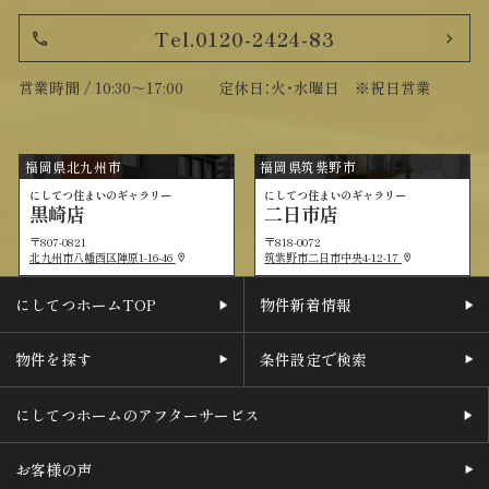
Tel.0120-2424-83
phone
chevron_right
営業時間 / 10:30～17:00
定休日：火・水曜日 ※祝日営業
福岡県北九州市
福岡県筑紫野市
にしてつ住まいのギャラリー
にしてつ住まいのギャラリー
黒崎店
二日市店
〒807-0821
〒818-0072
北九州市八幡西区陣原1-16-46
筑紫野市二日市中央4-12-17
location_on
location_on
にしてつホームTOP
物件新着情報
物件を探す
条件設定で検索
にしてつホームのアフターサービス
お客様の声