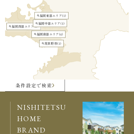
福岡東部エリア(
1
)
zoom_in
福岡中部エリア(
1
)
zoom_in
福岡西部エリア(
2
)
zoom_in
福岡南部エリア(
4
)
zoom_in
筑紫野市(
1
)
zoom_in
条件設定で検索
NISHITETSU
HOME
BRAND