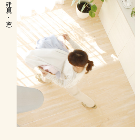
建具
・
窓