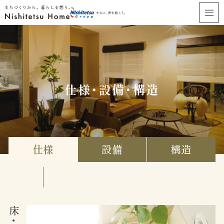
仕様・設備・構造
仕様
設備
構造
床
・