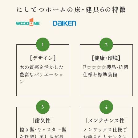
にしてつホームの床・建具6の特徴
1
2
[デザイン]
[健康・環境]
木の質感を活かした
F☆☆☆☆製品・抗菌
豊富なバリエーショ
仕様を
標準装備
ン
3
4
［耐久性］
［メンテナンス性］
擦り傷・キャスター傷
ノンワックス仕様で
を軽減し
美しさが長
お手入れもカンタン