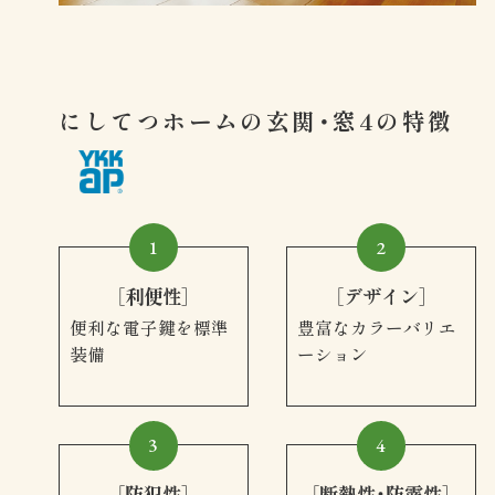
にしてつホームの玄関・窓4の特徴
1
2
［利便性］
［デザイン］
便利な電子鍵を標準
豊富なカラーバリエ
装備
ーション
3
4
［防犯性］
［断熱性・防露性］