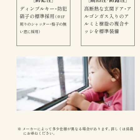
ディンプルキー・防犯
高断熱な玄関ドア・ア
硝子の標準採用
ルゴンガス入りのア
（※1F
ルミと樹脂の複合サ
周りのシャッター・格子の無
ッシを標準装備
い窓に採用）
メーカーによって多少仕様が異なる場合があります。詳しくは係員
にお尋ねください。