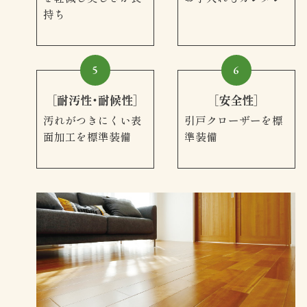
持ち
5
6
［耐汚性・耐候性］
［安全性］
汚れがつきにくい表
引戸クローザーを標
面加工を
標準装備
準装備