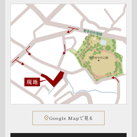
Google Mapで見る
place