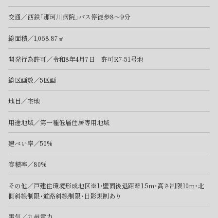
交通／西鉄「那珂川病院」バス停徒歩8～9分
総面積／1,068.87㎡
開発行為許可／令和8年4月7日 許可R7-51号地
総区画数／5区画
地目／宅地
用途地域／第一種低層住居専用地域
建ぺい率／50%
容積率／80%
その他／戸建住環境形成地区※1・壁面後退距離1.5m・高さ制限10m・北
側斜線制限・道路斜線制限・日影規制あり
電気／九州電力