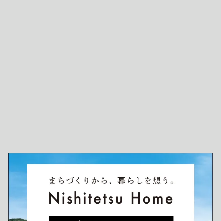
＜事業主・売主＞
＜販売提携（代理）・建築請負＞
宅建業免許／国土交通大臣 01 第011124号
建設業許可／福岡県知事許可（般-7）第45145号