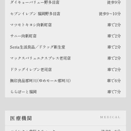
ダイキョーバリュー野多目店
徒歩9分
セブンイレブン 福岡野多目店
徒歩9〜10分
マツモトキヨシ向新町店
車で2分
サニー向新町店
車で2分
Seria生活良品／ドラッグ新生堂
車で2分
マックスバリュエクスプレス老司店
車で2分
ドラッグイレブン老司店
車で2分
無印良品那珂川（ゆめモール那珂川）
車で6分
ららぽーと福岡
車で7分
医療機関
MEDICAL