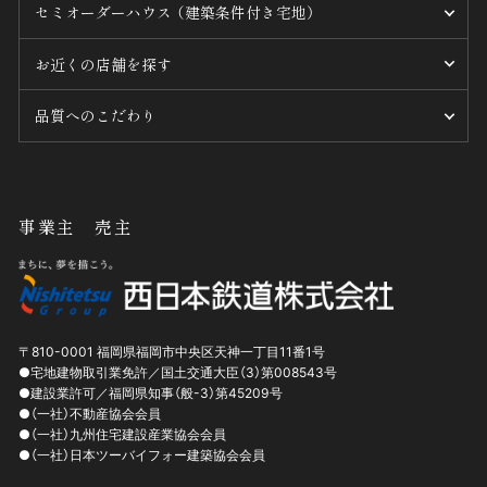
セミオーダーハウス （建築条件付き宅地）
お近くの店舗を探す
品質へのこだわり
事業主 売主
〒810-0001
福岡県
福岡市中央区
天神一丁目11番1号
●宅地建物取引業免許／国土交通大臣（3）第008543号
●建設業許可／福岡県知事（般-3）第45209号
●（一社）不動産協会会員
●（一社）九州住宅建設産業協会会員
●（一社）日本ツーバイフォー建築協会会員