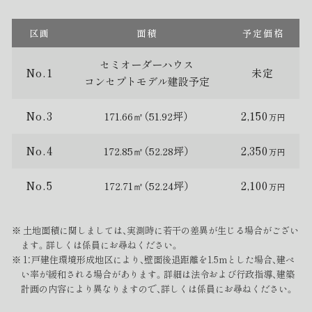
区画
面積
予定価格
セミオーダーハウス
No.1
未定
コンセプトモデル建設予定
No.3
171.66㎡（51.92坪）
2,150
万円
No.4
172.85㎡（52.28坪）
2,350
万円
No.5
172.71㎡（52.24坪）
2,100
万円
土地面積に関しましては、実測時に若干の差異が生じる場合がござい
ます。詳しくは係員にお尋ねください。
1：戸建住環境形成地区により、壁面後退距離を1.5mとした場合、建ぺ
い率が緩和される場合があります。詳細は法令および行政指導、建築
計画の内容により異なりますので、詳しくは係員にお尋ねください。