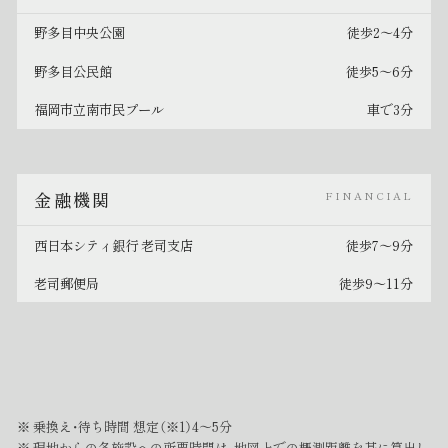
野多目中央公園
徒歩2〜4分
野多目公民館
徒歩5〜6分
福岡市立南市民プール
車で3分
金融機関
FINANCIAL
西日本シティ銀行 老司支店
徒歩7〜9分
老司郵便局
徒歩9〜11分
乗換え・待ち時間 想定（※1）4～5分
現地からの各施設への所要時間は、地図上での概測距離を基に算出し