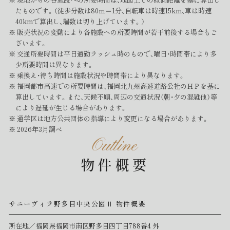
たものです。（徒歩分数は80ｍ＝1分、自転車は時速15km、車は時速
40kmで算出し、端数は切り上げています。）
販売状況の変動により各施設への所要時間が若干前後する場合もご
ざいます。
交通所要時間は平日通勤ラッシュ時のもので、曜日・時間帯により多
少所要時間は異なります。
乗換え・待ち時間は施設状況や時間帯により異なります。
福岡都市高速での所要時間は、福岡北九州高速道路公社のＨＰを基に
算出しています。また、天候不順、周辺の交通状況（朝・夕の混雑他）等
により遅延が生じる場合があります。
通学区は地方公共団体の指導により変更になる場合があります。
2026年3月調べ
Outline
物件概要
サニーヴィラ野多目中央公園Ⅱ 物件概要
所在地／福岡県福岡市南区野多目四丁目788番4 外