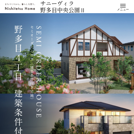
サニーヴィラ
野多目中央公園Ⅱ
メニュー