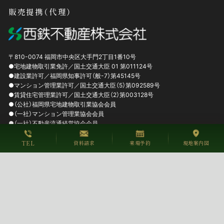
販売提携（代理）
〒810-0074
福岡市中央区
大手門2丁目1番10号
●宅地建物取引業免許／国土交通大臣 01 第011124号
●建設業許可／福岡県知事許可（般-7）第45145号
●マンション管理業許可／国土交通大臣（5）第092589号
●賃貸住宅管理業許可／国土交通大臣（2）第003128号
●（公社）福岡県宅地建物取引業協会会員
●（一社）マンション管理業協会会員
●（一社）不動産流通経営協会会員
TEL
資料請求
来場予約
現地案内図
会社概要
西日本鉄道株式会社
にしてつグループ個人情報の取り扱いに関する基本方針