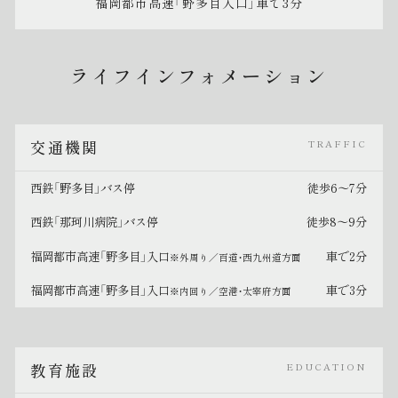
福岡都市高速「野多目入口」車で3分
ライフインフォメーション
交通機関
TRAFFIC
西鉄「野多目」バス停
徒歩6〜7分
西鉄「那珂川病院」バス停
徒歩8〜9分
福岡都市高速「野多目」入口
車で2分
※外周り／百道・西九州道方面
福岡都市高速「野多目」入口
車で3分
※内回り／空港・太宰府方面
教育施設
EDUCATION