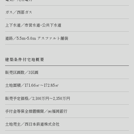
ガス／西部ガス
上下水道／市営水道・公共下水道
道路／5.5m・5.0ｍ アスファルト舗装
建築条件付宅地概要
販売区画数／3区画
土地面積／171.66㎡～172.85㎡
販売予定価格／2,100万円～2,350万円
手付金等保全措置機関／㈱福岡銀行
土地売主／西日本鉄道株式会社