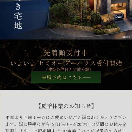
image
先着順受付中
いよいよ セミオーダーハウス受付開始
（建築条件付き宅地分譲）
来場予約はこちら
【夏季休業のお知らせ】
平素より西鉄ホームにご愛顧いただき誠にありがとうござい
ます。
誠に勝手ながら「8/11(火)～8/20(木)」の期間はお休みを
頂戴します。
上記期間中は、お電話でのご来場予約のみ承り