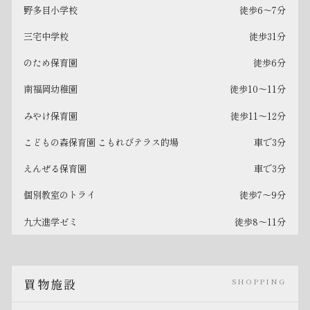
野多目小学校
徒歩6〜7分
三宅中学校
徒歩31分
のため保育園
徒歩6分
南福岡幼稚園
徒歩10〜11分
みやけ保育園
徒歩11〜12分
こどもの森保育園 こもれびテラス的場
車で3分
えんぜる保育園
車で3分
個別教室のトライ
徒歩7〜9分
九大進学ゼミ
徒歩8〜11分
買物施設
SHOPPING