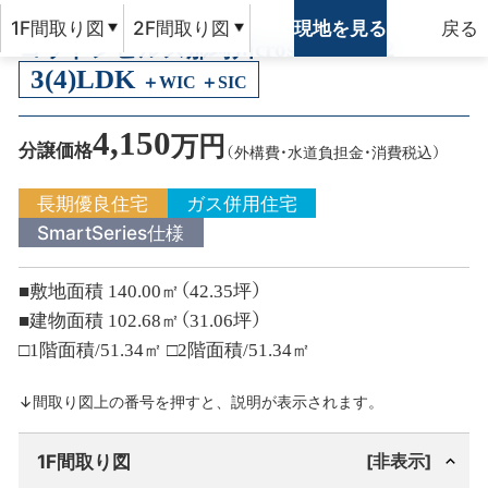
戻る
1F間取り図
2F間取り図
現地を見る
コットンヒルズ那珂川cross
PLAN 32
3(4)LDK
＋WIC ＋SIC
4,150
万円
分譲価格
（外構費・水道負担金・消費税込）
長期優良住宅
ガス併用住宅
SmartSeries仕様
■敷地面積
140.00㎡（42.35坪）
■建物面積
102.68㎡（31.06坪）
□1階面積/51.34㎡ □2階面積/51.34㎡
↓間取り図上の番号を押すと、説明が表示されます。
1F間取り図
[非表示]